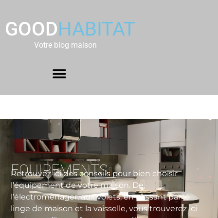
GOOD
HABITAT
Votre blog maison
EQUIPEMENTS
Retrouvez ici des conseils pour bien choisir
l’équipement de votre maison. De
l’électroménager, aux volets, en passant par le
linge de maison et la vaisselle, vous trouverez ici