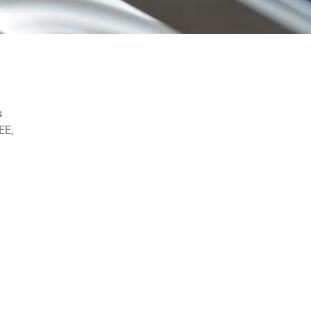
s
EE,