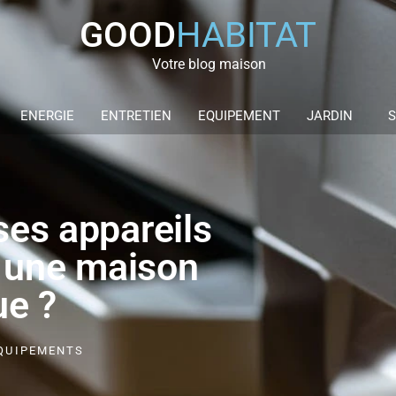
GOOD
HABITAT
Votre blog maison
ENERGIE
ENTRETIEN
EQUIPEMENT
JARDIN
S
ses appareils
 une maison
ue ?
QUIPEMENTS