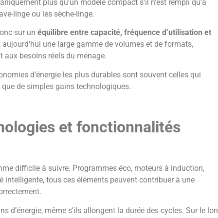
iquement plus qu’un modèle compact s’il n’est rempli qu’à
ave-linge ou les sèche-linge.
donc sur un
équilibre entre capacité, fréquence d’utilisation et
t aujourd’hui une large gamme de volumes et de formats,
nt aux besoins réels du ménage.
onomies d’énergie les plus durables sont souvent celles qui
ôt que de simples gains technologiques.
ologies et fonctionnalités
thme difficile à suivre. Programmes éco, moteurs à induction,
é intelligente, tous ces éléments peuvent contribuer à une
correctement.
d’énergie, même s’ils allongent la durée des cycles. Sur le lo