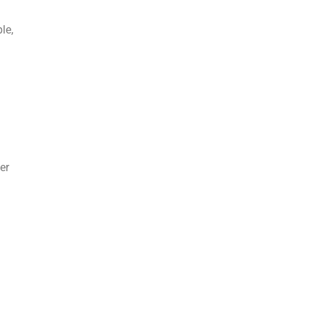
le,
er