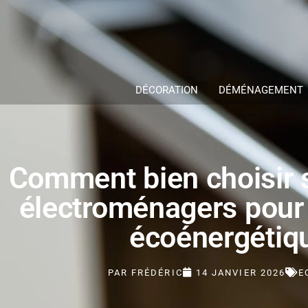
DÉCORATION
DÉMÉNAGEMENT
Comment bien choisir 
électroménagers pour
écoénergétiq
PAR
FRÉDÉRIC
14 JANVIER 2026
E