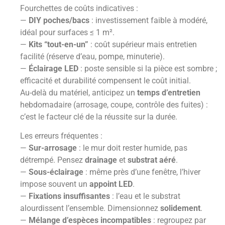
Fourchettes de coûts indicatives :
—
DIY poches/bacs
: investissement faible à modéré,
idéal pour surfaces ≤ 1 m².
—
Kits “tout-en-un”
: coût supérieur mais entretien
facilité (réserve d’eau, pompe, minuterie).
—
Éclairage LED
: poste sensible si la pièce est sombre ;
efficacité et durabilité compensent le coût initial.
Au-delà du matériel, anticipez un
temps d’entretien
hebdomadaire (arrosage, coupe, contrôle des fuites) :
c’est le facteur clé de la réussite sur la durée.
Les erreurs fréquentes :
—
Sur-arrosage
: le mur doit rester humide, pas
détrempé. Pensez
drainage
et
substrat aéré
.
—
Sous-éclairage
: même près d’une fenêtre, l’hiver
impose souvent un
appoint LED
.
—
Fixations insuffisantes
: l’eau et le substrat
alourdissent l’ensemble. Dimensionnez
solidement
.
—
Mélange d’espèces incompatibles
: regroupez par