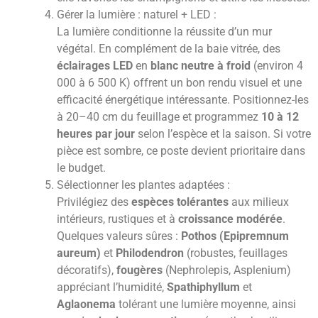
Gérer la lumière : naturel + LED :
La lumière conditionne la réussite d’un mur
végétal. En complément de la baie vitrée, des
éclairages LED
en
blanc neutre à froid
(environ 4
000 à 6 500 K) offrent un bon rendu visuel et une
efficacité énergétique intéressante. Positionnez-les
à 20–40 cm du feuillage et programmez
10 à 12
heures par jour
selon l’espèce et la saison. Si votre
pièce est sombre, ce poste devient prioritaire dans
le budget.
Sélectionner les plantes adaptées :
Privilégiez des
espèces tolérantes
aux milieux
intérieurs, rustiques et à
croissance modérée
.
Quelques valeurs sûres :
Pothos (Epipremnum
aureum)
et
Philodendron
(robustes, feuillages
décoratifs),
fougères
(Nephrolepis, Asplenium)
appréciant l’humidité,
Spathiphyllum
et
Aglaonema
tolérant une lumière moyenne, ainsi