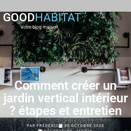
GOOD
HABITAT
Votre blog maison
Comment créer un
jardin vertical intérieur
? étapes et entretien
PAR
FRÉDÉRIC
30 OCTOBRE 2025