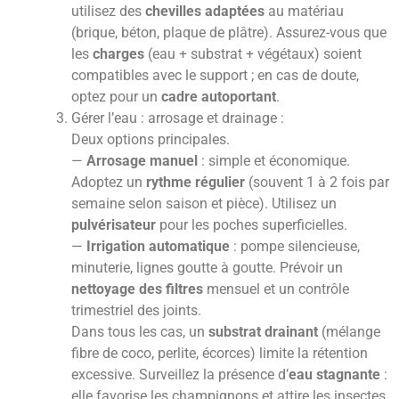
utilisez des
chevilles adaptées
au matériau
(brique, béton, plaque de plâtre). Assurez-vous que
les
charges
(eau + substrat + végétaux) soient
compatibles avec le support ; en cas de doute,
optez pour un
cadre autoportant
.
Gérer l’eau : arrosage et drainage :
Deux options principales.
—
Arrosage manuel
: simple et économique.
Adoptez un
rythme régulier
(souvent 1 à 2 fois par
semaine selon saison et pièce). Utilisez un
pulvérisateur
pour les poches superficielles.
—
Irrigation automatique
: pompe silencieuse,
minuterie, lignes goutte à goutte. Prévoir un
nettoyage des filtres
mensuel et un contrôle
trimestriel des joints.
Dans tous les cas, un
substrat drainant
(mélange
fibre de coco, perlite, écorces) limite la rétention
excessive. Surveillez la présence d’
eau stagnante
:
elle favorise les champignons et attire les insectes.