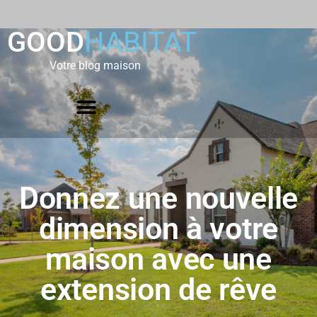
GOOD
HABITAT
Votre blog maison
Donnez une nouvelle
dimension à votre
maison avec une
extension de rêve