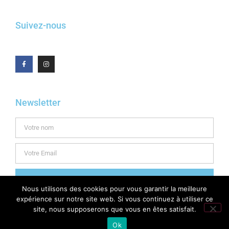
Suivez-nous
Newsletter
INSCRIPTION
Nous utilisons des cookies pour vous garantir la meilleure
expérience sur notre site web. Si vous continuez à utiliser ce
site, nous supposerons que vous en êtes satisfait.
© 2025 TOUS DROITS RÉSERVÉS |
POLITIQUE DE CONFIDENTIALITÉ
|
Ok
MENTIONS LÉGALES
|
CONTACTEZ-NOUS