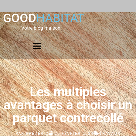
GOOD
HABITAT
Votre blog maison
Les multiples
avantages à choisir un
parquet contrecollé
PAR
FRÉDÉRIC
20 FÉVRIER 2024
TRAVAUX