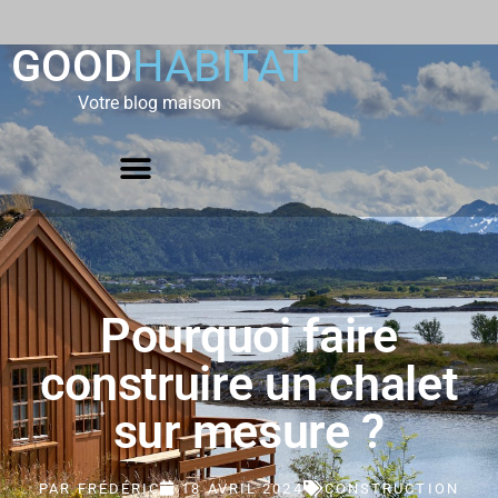
GOOD
HABITAT
Votre blog maison
Pourquoi faire
construire un chalet
sur mesure ?
PAR
FRÉDÉRIC
18 AVRIL 2024
CONSTRUCTION