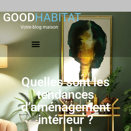
GOOD
HABITAT
Votre blog maison
Quelles sont les
tendances
d’aménagement
intérieur ?