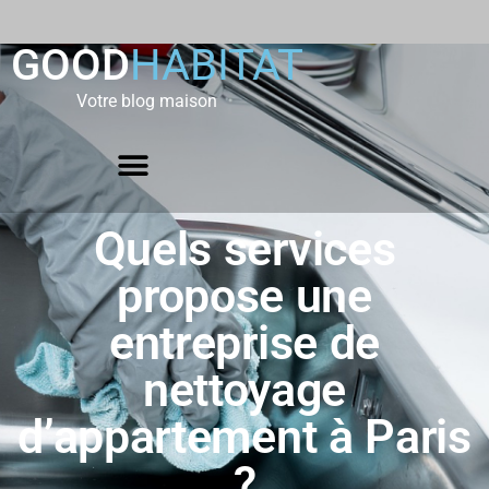
GOOD
HABITAT
Votre blog maison
Quels services
propose une
entreprise de
nettoyage
d’appartement à Paris
?