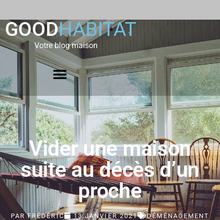
GOOD
HABITAT
Votre blog maison
Vider une maison
suite au décès d’un
proche
PAR
FRÉDÉRIC
13 JANVIER 2021
DÉMÉNAGEMENT