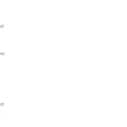
st
ur.
st
e