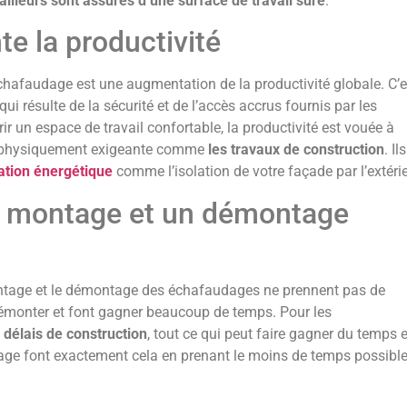
vailleurs sont assurés d’une surface de travail sûre
.
e la productivité
chafaudage est une augmentation de la productivité globale. C’e
ui résulte de la sécurité et de l’accès accrus fournis par les
ir un espace de travail confortable, la productivité est vouée à
on physiquement exigeante comme
les travaux de construction
. Ils
ation énergétique
comme l’isolation de votre façade par l’extérie
n montage et un démontage
ontage et le démontage des échafaudages ne prennent pas de
 démonter et font gagner beaucoup de temps. Pour les
 délais de construction
, tout ce qui peut faire gagner du temps e
age font exactement cela en prenant le moins de temps possibl