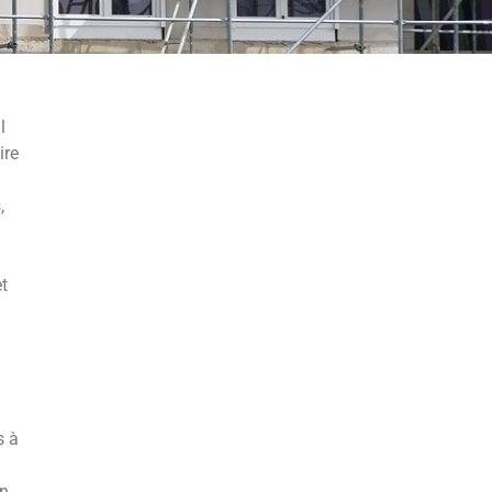
l
ire
,
t
s à
un