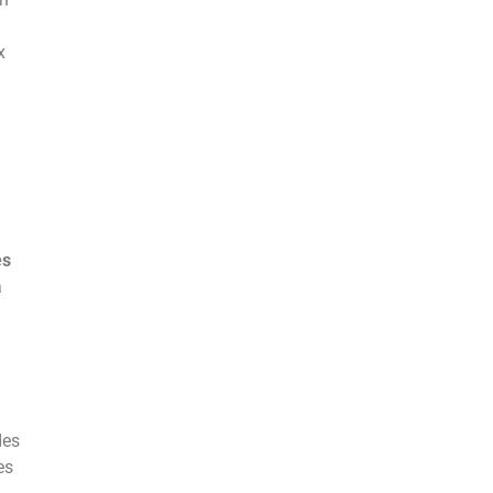
x
es
a
des
es