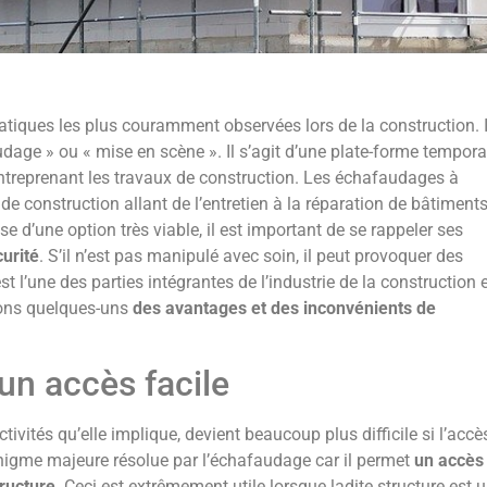
ratiques les plus couramment observées lors de la construction. I
ge » ou « mise en scène ». Il s’agit d’une plate-forme tempora
ntreprenant les travaux de construction. Les échafaudages à
e construction allant de l’entretien à la réparation de bâtiments
sse d’une option très viable, il est important de se rappeler ses
urité
. S’il n’est pas manipulé avec soin, il peut provoquer des
t l’une des parties intégrantes de l’industrie de la construction e
inons quelques-uns
des avantages et des inconvénients de
un accès facile
tivités qu’elle implique, devient beaucoup plus difficile si l’accè
e énigme majeure résolue par l’échafaudage car il permet
un accès
tructure
. Ceci est extrêmement utile lorsque ladite structure est 