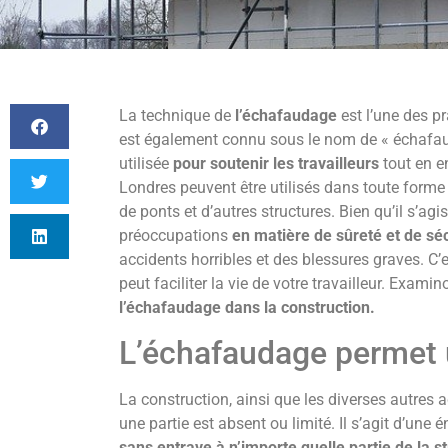
La technique de
l’échafaudage
est l’une des p
est également connu sous le nom de « échafauda
utilisée
pour soutenir les travailleurs
tout en e
Londres peuvent être utilisés dans toute forme d
de ponts et d’autres structures. Bien qu’il s’agi
préoccupations
en matière de sûreté et de séc
accidents horribles et des blessures graves. C’es
peut faciliter la vie de votre travailleur. Exam
l’échafaudage dans la construction.
L’échafaudage permet 
La construction, ainsi que les diverses autres ac
une partie est absent ou limité. Il s’agit d’un
sans entrave à n’importe quelle partie de la s