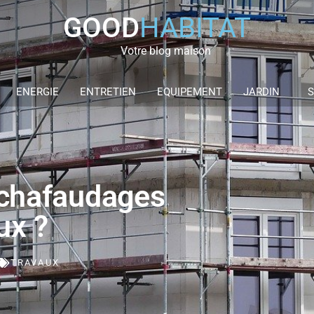
GOOD
HABITAT
Votre blog maison
ENERGIE
ENTRETIEN
EQUIPEMENT
JARDIN
S
 échafaudages
ux ?
TRAVAUX